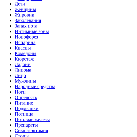
Дети
Женщины
Жировик
Заболевания
Запах пота
Интимные зоны
Ионофорез
Испарина
Квасцы
Комедоны
Кюретаж
Ладони
Липома
Лицо
Мужчины
Народные средства
Ноги
Опрелость
Питание
Подмышки
Потница
Потовые железы
Препараты
Симпатэктомия
Стопы