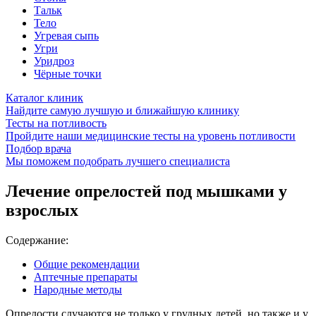
Тальк
Тело
Угревая сыпь
Угри
Уридроз
Чёрные точки
Каталог клиник
Найдите самую лучшую и ближайшую клинику
Тесты на потливость
Пройдите наши медицинские тесты на уровень потливости
Подбор врача
Мы поможем подобрать лучшего специалиста
Лечение опрелостей под мышками у
взрослых
Содержание:
Общие рекомендации
Аптечные препараты
Народные методы
Опрелости случаются не только у грудных детей, но также и у