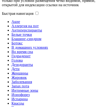
только при условии размещения четко видимой, прямой,
открытой для индексации ссылки на источник
Быстрая навигация
Акне
Аллергия на пот
Антиперспиранты
Белые точки
Блашинг-синдром
Ботокс
В домашних условиях
Во время сна
Гидраденит
Голова
Дезодоранты
Дети
Женщины
Жировик
Заболевания
Запах пота
Интимные зоны
Ионофорез
Испарина
Квасцы