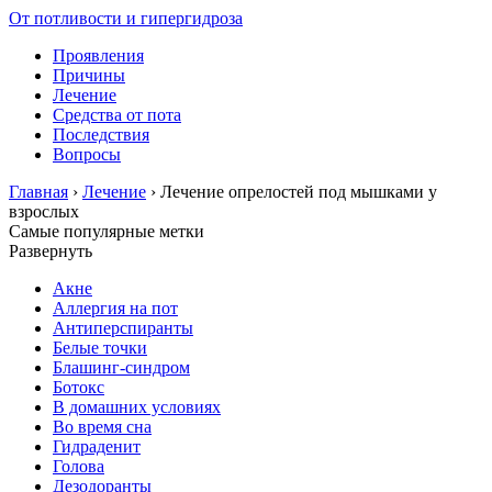
От потливости и гипергидроза
Проявления
Причины
Лечение
Средства от пота
Последствия
Вопросы
Главная
›
Лечение
›
Лечение опрелостей под мышками у
взрослых
Самые популярные метки
Развернуть
Акне
Аллергия на пот
Антиперспиранты
Белые точки
Блашинг-синдром
Ботокс
В домашних условиях
Во время сна
Гидраденит
Голова
Дезодоранты