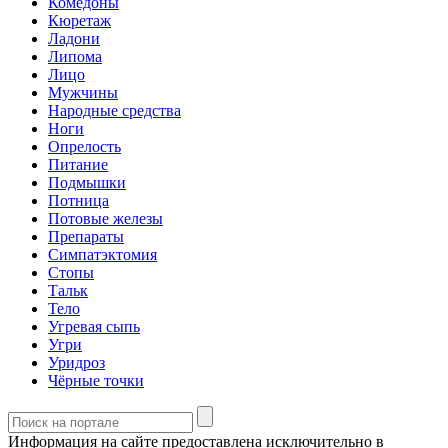
Комедоны
Кюретаж
Ладони
Липома
Лицо
Мужчины
Народные средства
Ноги
Опрелость
Питание
Подмышки
Потница
Потовые железы
Препараты
Симпатэктомия
Стопы
Тальк
Тело
Угревая сыпь
Угри
Уридроз
Чёрные точки
Информация на сайте предоставлена исключительно в