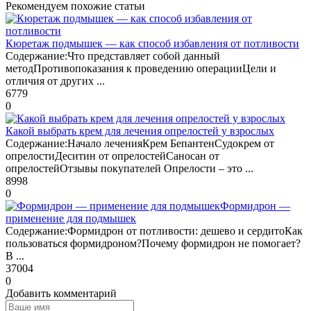
Рекомендуем похожие статьи
Кюретаж подмышек — как способ избавления от потливости
Содержание:Что представляет собой данный
методПротивопоказания к проведению операцииЦели и
отличия от других ...
6779
0
Какой выбрать крем для лечения опрелостей у взрослых
Содержание:Начало леченияКрем БепантенСудокрем от
опрелостиДеситин от опрелостейСаносан от
опрелостейОтзывы покупателей Опрелости – это ...
8998
0
Формидрон —
применение для подмышек
Содержание:Формидрон от потливости: дешево и сердитоКак
пользоваться формидроном?Почему формидрон не помогает?
В ...
37004
0
Добавить комментарий