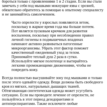
бороться только с проявлениями 1 и 2 стадии. Если вы стали
замечать у себя под мышками мокнущие язвы с эрозией,
обязательно обратитесь за помощью к опытному специалисту
и не занимайтесь самолечением.
Часто опрелости у взрослых появляются летом,
поскольку в жаркое время года мы больше потеем.
Пот является пусковым крючком для развития
воспаления, поскольку при несоблюдении правил
личной гигиены в подмышечных впадинах
начинают активно развиваться патогенные
микроорганизмы. Убрать этот фактор поможет
качественный ежедневный уход за телом.
Принимайте теплый душ 2 раза в сутки.
Используйте мягкое полотенце и вытирайтесь
легкими промокающими движениями, чтобы не
повредить кожу.
Всегда полностью высушивайте зону под мышками и только
после этого одевайте одежду. Вещи должны быть свободного
кроя из мягких, натуральных дышащих тканей.
Обтягивающая синтетическая одежда может усугубить
ситуацию. Если вы проводите лечение от опрелости, не
пользуйтесь в этот период дезодорантами и
антиперспирантами. Также исключите любые